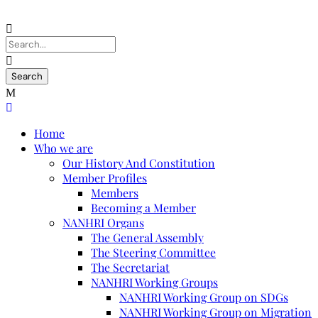
Home
Who we are
Our History And Constitution
Member Profiles
Members
Becoming a Member
NANHRI Organs
The General Assembly
The Steering Committee
The Secretariat
NANHRI Working Groups
NANHRI Working Group on SDGs
NANHRI Working Group on Migration