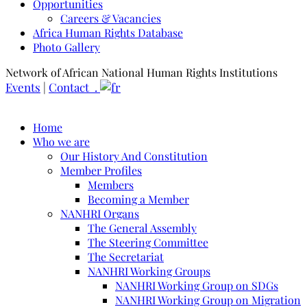
Opportunities
Careers & Vacancies
Africa Human Rights Database
Photo Gallery
Network of African National Human Rights Institutions
Events
|
Contact .
Home
Who we are
Our History And Constitution
Member Profiles
Members
Becoming a Member
NANHRI Organs
The General Assembly
The Steering Committee
The Secretariat
NANHRI Working Groups
NANHRI Working Group on SDGs
NANHRI Working Group on Migration