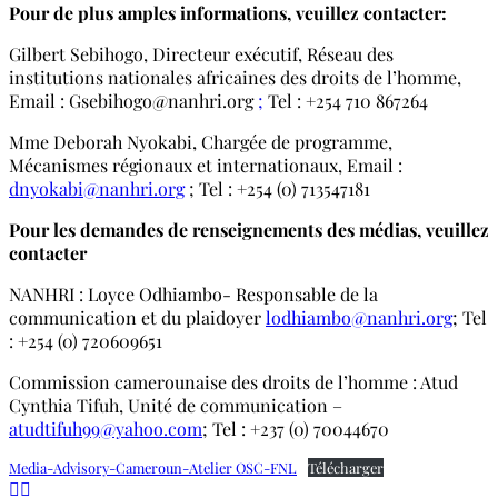
Pour de plus amples informations, veuillez contacter
:
Gilbert Sebihogo, Directeur exécutif, Réseau des
institutions nationales africaines des droits de l’homme,
Email : Gsebihogo@nanhri.org
;
Tel : +254 710 867264
Mme Deborah Nyokabi, Chargée de programme,
Mécanismes régionaux et internationaux, Email :
dnyokabi@nanhri.org
; Tel : +254 (0) 713547181
Pour les demandes de renseignements des médias, veuillez
contacter
NANHRI : Loyce Odhiambo- Responsable de la
communication et du plaidoyer
lodhiambo@nanhri.org
; Tel
: +254 (0) 720609651
Commission camerounaise des droits de l’homme : Atud
Cynthia Tifuh, Unité de communication –
atudtifuh99@yahoo.com
; Tel : +237 (0) 70044670
Media-Advisory-Cameroun-Atelier OSC-FNL
Télécharger