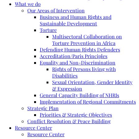
What we do
Our Areas of Intervention
Business and Human Rights and
Sustainable Development
Torture
Multisectoral Collaboration on
Torture Prevention in Africa
Defending Human Rights Defenders
Accreditation/Paris Principles
Equality and Non-Discrimination
Rights of Persons living with
Disabilities
Sexual Orientation, Gender Identity
& Expression
General Capacity Building of NHRIs
Implementation of Regional Commitments
Strategic Plan
Priorities & Strategic Objectives
Conflict Resolution & Peace Building
Resource Center
Resource Center