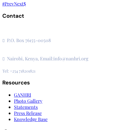
Prev
Next
Contact
The Secretariat, Network of African National Human Rights
Institutions
P.O. Box 76155-00508
3rd Floor, CVS Plaza, Lenana Road
Nairobi, Kenya, Email:info@nanhri.org
Tel: +254 718201821
Resources
GANHRI
Photo Gallery
Statements
Press Release
Knowledge Base