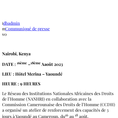
L’INSTITUT NATIONAL DE
STATISTIQUE (CAMEROUN)
dbadmin
Communiqué de presse
0
Nairobi, Kenya
16ème
18ème
DATE :
–
A
août 2023
LIEU :
Hôtel Merina – Yaoundé
HEURE : 9 HEURES
Le Réseau des Institutions Nationales Africaines des Droits
de l’Homme (NANHRI) en collaboration avec la
Commission Camerounaise des Droits de l’Homme (CCDH)
a organisé un atelier de renforcement des capacités de 3
16
18
jours à Yaoundé au Cameroun, du
au
août.