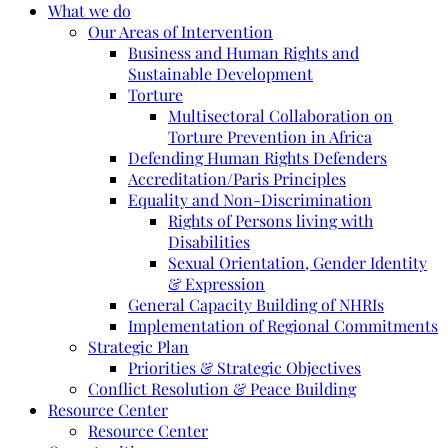
What we do
Our Areas of Intervention
Business and Human Rights and
Sustainable Development
Torture
Multisectoral Collaboration on
Torture Prevention in Africa
Defending Human Rights Defenders
Accreditation/Paris Principles
Equality and Non-Discrimination
Rights of Persons living with
Disabilities
Sexual Orientation, Gender Identity
& Expression
General Capacity Building of NHRIs
Implementation of Regional Commitments
Strategic Plan
Priorities & Strategic Objectives
Conflict Resolution & Peace Building
Resource Center
Resource Center