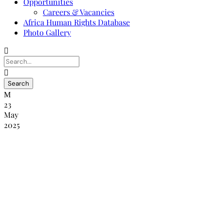
Opportunities
Careers & Vacancies
Africa Human Rights Database
Photo Gallery
23
May
2025
AVIS CONJOINT AUX MEDIAS :
ATELIER DE RENFORCEMENT DES
CAPACITES DANS LE PAYS POUR LA
COMMISSION CAMEROUNAISE DES
DROITS DE L’HOMME ET