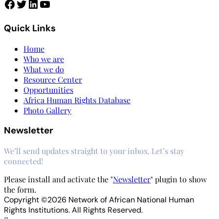
Facebook
Twitter
LinkedIn
YouTube
Quick Links
Home
Who we are
What we do
Resource Center
Opportunities
Africa Human Rights Database
Photo Gallery
Newsletter
We’ll send updates straight to your inbox. Let’s stay
connected!
Please install and activate the "
Newsletter
" plugin to show
the form.
Copyright ©2026 Network of African National Human
Rights Institutions. All Rights Reserved.