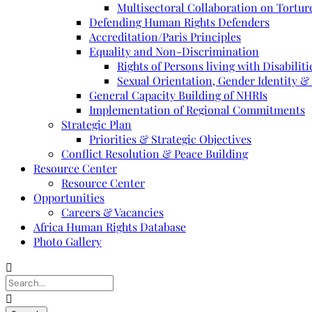
Multisectoral Collaboration on Torture
Defending Human Rights Defenders
Accreditation/Paris Principles
Equality and Non-Discrimination
Rights of Persons living with Disabiliti
Sexual Orientation, Gender Identity &
General Capacity Building of NHRIs
Implementation of Regional Commitments
Strategic Plan
Priorities & Strategic Objectives
Conflict Resolution & Peace Building
Resource Center
Resource Center
Opportunities
Careers & Vacancies
Africa Human Rights Database
Photo Gallery