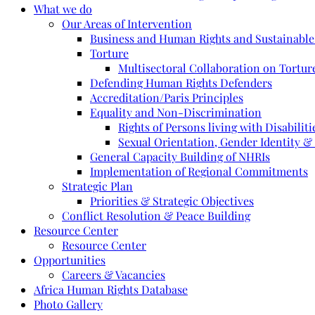
What we do
Our Areas of Intervention
Business and Human Rights and Sustainabl
Torture
Multisectoral Collaboration on Torture
Defending Human Rights Defenders
Accreditation/Paris Principles
Equality and Non-Discrimination
Rights of Persons living with Disabiliti
Sexual Orientation, Gender Identity &
General Capacity Building of NHRIs
Implementation of Regional Commitments
Strategic Plan
Priorities & Strategic Objectives
Conflict Resolution & Peace Building
Resource Center
Resource Center
Opportunities
Careers & Vacancies
Africa Human Rights Database
Photo Gallery