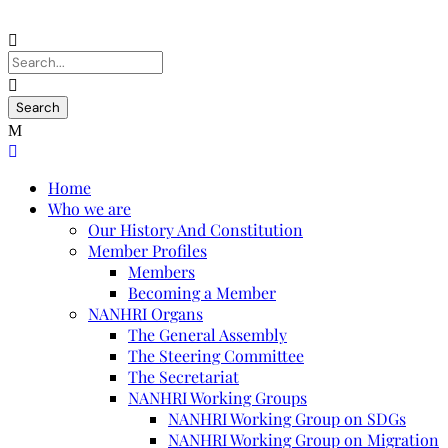
Home
Who we are
Our History And Constitution
Member Profiles
Members
Becoming a Member
NANHRI Organs
The General Assembly
The Steering Committee
The Secretariat
NANHRI Working Groups
NANHRI Working Group on SDGs
NANHRI Working Group on Migration