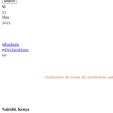
23
May
2025
Déclaration sur les droits de l’homme au
dbadmin
Déclarations
0
Déclaration du réseau des institutions na
Nairobi, Kenya