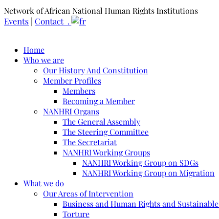
Network of African National Human Rights Institutions
Events
|
Contact .
Home
Who we are
Our History And Constitution
Member Profiles
Members
Becoming a Member
NANHRI Organs
The General Assembly
The Steering Committee
The Secretariat
NANHRI Working Groups
NANHRI Working Group on SDGs
NANHRI Working Group on Migration
What we do
Our Areas of Intervention
Business and Human Rights and Sustainabl
Torture