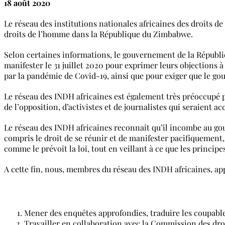
18 août 2020
Le réseau des institutions nationales africaines des droits 
droits de l’homme dans la République du Zimbabwe.
Selon certaines informations, le gouvernement de la Républi
manifester le 31 juillet 2020 pour exprimer leurs objections à
par la pandémie de Covid-19, ainsi que pour exiger que le g
Le réseau des INDH africaines est également très préoccupé pa
de l’opposition, d’activistes et de journalistes qui seraient a
Le réseau des INDH africaines reconnaît qu’il incombe au gou
compris le droit de se réunir et de manifester pacifiquement, a
comme le prévoit la loi, tout en veillant à ce que les princip
A cette fin, nous, membres du réseau des INDH africaines, a
Mener des enquêtes approfondies, traduire les coupables
Travailler en collaboration avec la Commission des dro