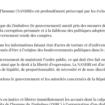
de l’homme (NANHRI)1 est profondément préoccupé par les événe
que du Zimbabwe (le gouvernement) aurait pris des mesures de
 la corruption présumée et à la faiblesse des politiques adopté
ouvernement rende des comptes.
r les informations faisant état d’actes de torture et d’enlèvem
ccusés d’être à l’origine des bouleversements politiques dans le 
vernement de maintenir l’ordre public, ce qui doit être fait e
insi que le droit à la liberté d’expression. La NANHRI est d’avis
es de légalité, de proportionnalité, de nécessité et de non-disc
ppelons le gouvernement et les autorités concernées de la Rép
 en justice et libérer immédiatement les accusés dont la culpab
its de l’homme du Zimbabwe (ZHRC) à l’organisation d’un dialo