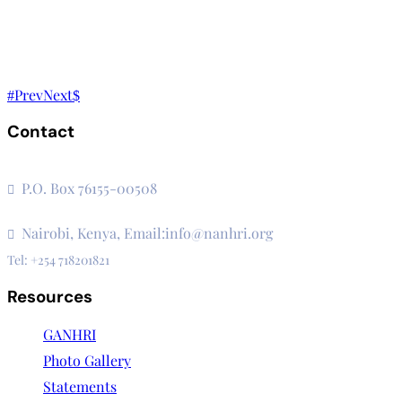
Prev
Next
Contact
The Secretariat, Network of African National Human Rights I
P.O. Box 76155-00508
3rd Floor, CVS Plaza, Lenana Road
Nairobi, Kenya, Email:info@nanhri.org
Tel: +254 718201821
Resources
GANHRI
Photo Gallery
Statements