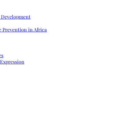
e Development
 Prevention in Africa
es
 Expression