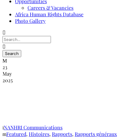
Opportunities
Careers & Vacancies
Africa Human Rights Database
Photo Gallery
23
May
2025
Le 6ème Forum des Institutions
Nationales des Droits de l’Homme
(INDH)
NANHRI Communications
Featured
,
Histoires
,
Rapports
,
Rapports généraux