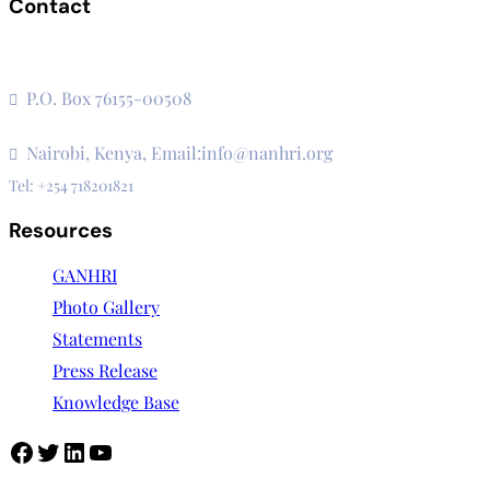
Contact
The Secretariat, Network of African National Human Rights
Institutions
P.O. Box 76155-00508
3rd Floor, CVS Plaza, Lenana Road
Nairobi, Kenya, Email:info@nanhri.org
Tel: +254 718201821
Resources
GANHRI
Photo Gallery
Statements
Press Release
Knowledge Base