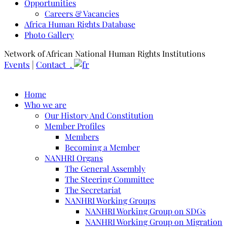
Opportunities
Careers & Vacancies
Africa Human Rights Database
Photo Gallery
Network of African National Human Rights Institutions
Events
|
Contact .
Home
Who we are
Our History And Constitution
Member Profiles
Members
Becoming a Member
NANHRI Organs
The General Assembly
The Steering Committee
The Secretariat
NANHRI Working Groups
NANHRI Working Group on SDGs
NANHRI Working Group on Migration