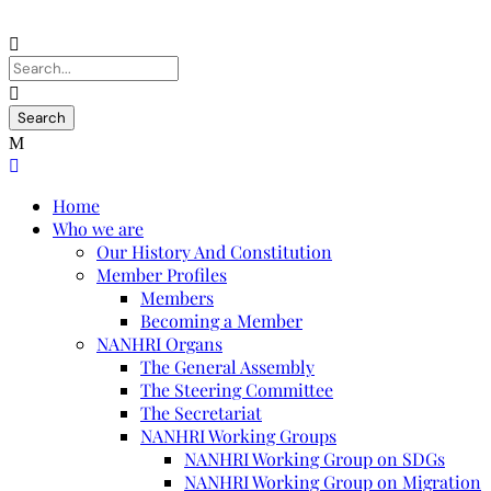
Home
Who we are
Our History And Constitution
Member Profiles
Members
Becoming a Member
NANHRI Organs
The General Assembly
The Steering Committee
The Secretariat
NANHRI Working Groups
NANHRI Working Group on SDGs
NANHRI Working Group on Migration