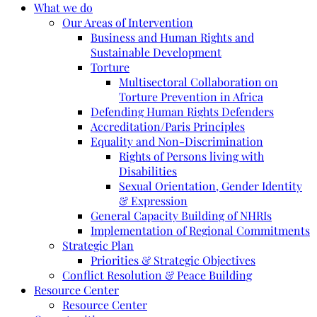
What we do
Our Areas of Intervention
Business and Human Rights and
Sustainable Development
Torture
Multisectoral Collaboration on
Torture Prevention in Africa
Defending Human Rights Defenders
Accreditation/Paris Principles
Equality and Non-Discrimination
Rights of Persons living with
Disabilities
Sexual Orientation, Gender Identity
& Expression
General Capacity Building of NHRIs
Implementation of Regional Commitments
Strategic Plan
Priorities & Strategic Objectives
Conflict Resolution & Peace Building
Resource Center
Resource Center