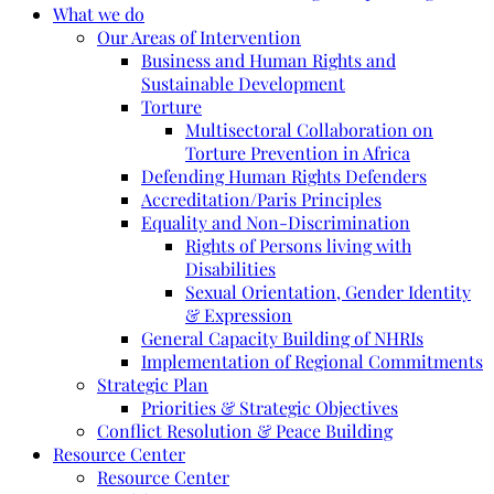
What we do
Our Areas of Intervention
Business and Human Rights and
Sustainable Development
Torture
Multisectoral Collaboration on
Torture Prevention in Africa
Defending Human Rights Defenders
Accreditation/Paris Principles
Equality and Non-Discrimination
Rights of Persons living with
Disabilities
Sexual Orientation, Gender Identity
& Expression
General Capacity Building of NHRIs
Implementation of Regional Commitments
Strategic Plan
Priorities & Strategic Objectives
Conflict Resolution & Peace Building
Resource Center
Resource Center