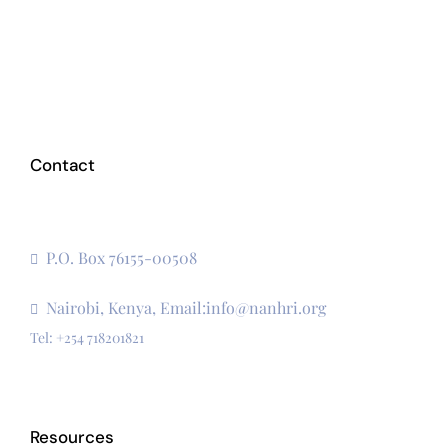
Contact
The Secretariat, Network of African National Human
Rights Institutions
P.O. Box 76155-00508
3rd Floor, CVS Plaza, Lenana Road
Nairobi, Kenya, Email:info@nanhri.org
Tel: +254 718201821
Resources