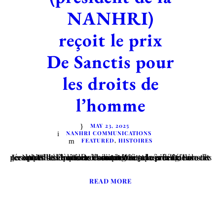
NANHRI)
reçoit le prix
De Sanctis pour
les droits de
l’homme
MAY 23, 2025
NANHRI COMMUNICATIONS
FEATURED
,
HISTOIRES
La NANHRI célèbre la réussite de son président, l’avocat Joseph Whittal, qui a récemment reçu le prix De Sanctis pour les droits de l’homme. Ce prix prestigieux récompense les efforts exemplaires et les réalisations de personnalités qui se sont distinguées dans la défense des droits de l’homme. L’avocat Whittal a joué un rôle déterminant dans...
READ MORE