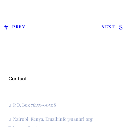
PREV
NEXT
Contact
The Secretariat, Network of African National Human
Rights Institutions
P.O. Box 76155-00508
3rd Floor, CVS Plaza, Lenana Road
Nairobi, Kenya, Email:info@nanhri.org