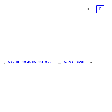
NANHRI et NHRC-Gambie
accueillent le 5ème Forum des INDH à
Banjul en octobre 2022
NANHRI COMMUNICATIONS
NON CLASSÉ
0